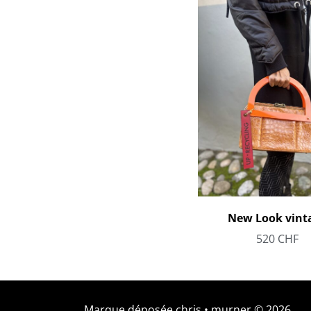
New Look vint
520
CHF
Marque déposée chris • murner © 2026