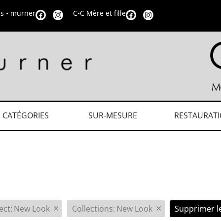
is • murner
C•C Mère et fille
CATÉGORIES
SUR-MESURE
RESTAURAT
×
×
ect
:
New Look
Collections
:
New Look
Supprimer le