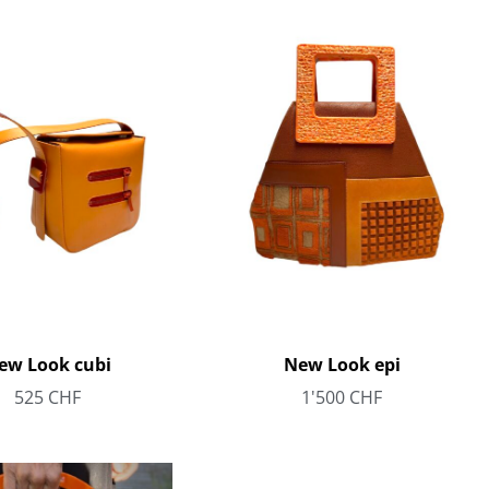
ew Look cubi
New Look epi
525
CHF
1'500
CHF