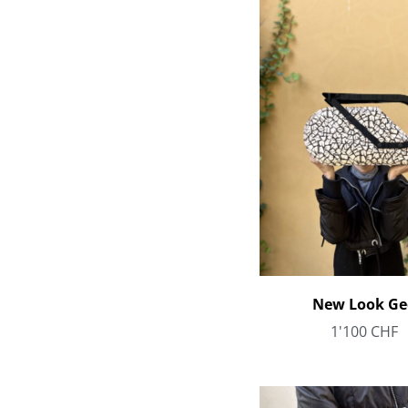
New Look Ge
1'100
CHF