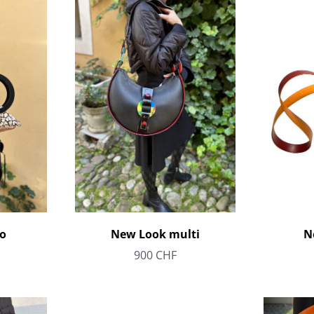
o
New Look multi
N
900
CHF