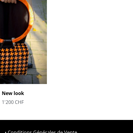
New look
1'200
CHF
• Conditions Générales de Vente