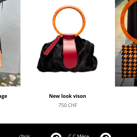
age
New look vison
750
CHF
chris
C.C Mère