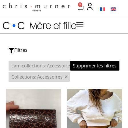
0
Filtres
×
cam collections
:
Accessoires
Supprimer les filtres
×
Collections
:
Accessoires