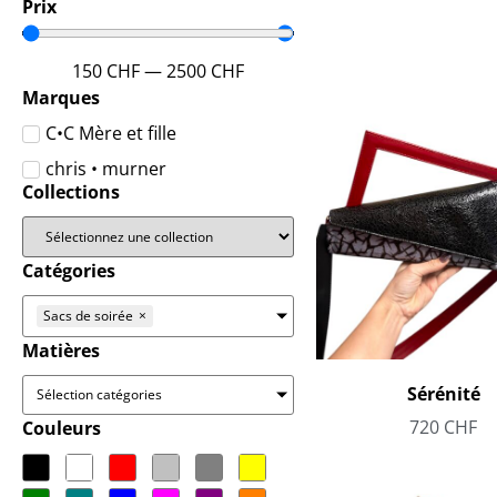
Prix
150
CHF
—
2500
CHF
Marques
C•C Mère et fille
chris • murner
Collections
Catégories
Sacs de soirée
×
Matières
Sérénité
Sélection catégories
720
CHF
Couleurs