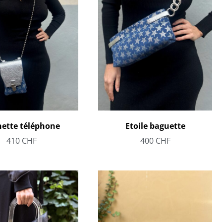
ette téléphone
Etoile baguette
410
CHF
400
CHF