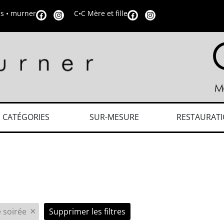
is • murner
C•C Mère et fille
CATÉGORIES
SUR-MESURE
RESTAURAT
×
 soirée
Supprimer les filtres