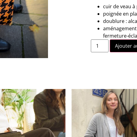
cuir de veau à
poignée en pla
doublure : alc
aménagement in
fermeture-écla
Ajouter a