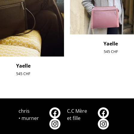
Yaelle
545
CHF
Yaelle
545
CHF
chris
C.C Mère
• murner
et fille