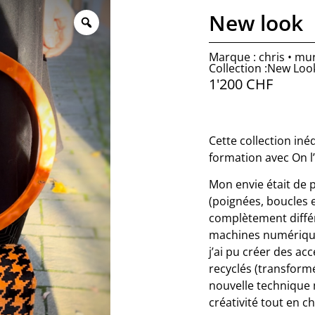
New look
Marque : chris • mu
Collection :New Loo
1'200
CHF
Cette collection iné
formation avec On l’
Mon envie était de 
(poignées, boucles 
complètement différe
machines numérique
j’ai pu créer des ac
recyclés (transformés
nouvelle technique 
créativité tout en c