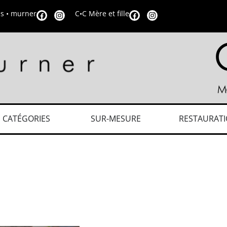
is • murner
C•C Mère et fille
CATÉGORIES
SUR-MESURE
RESTAURAT