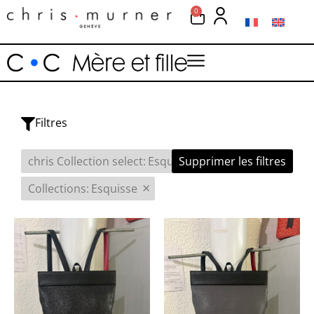
0
Filtres
×
chris Collection select
:
Esquisse
Supprimer les filtres
×
Collections
:
Esquisse