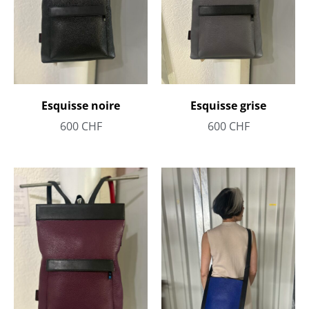
Esquisse noire
Esquisse grise
600
CHF
600
CHF