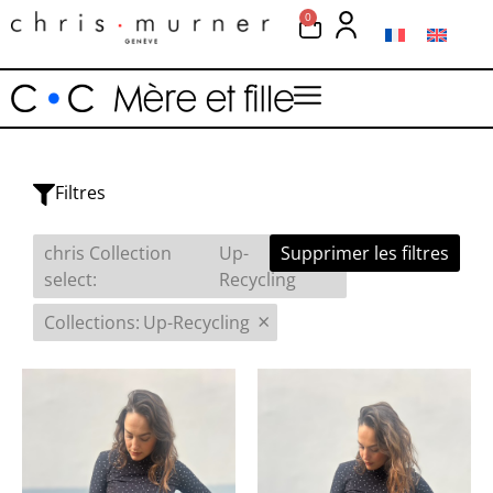
0
Filtres
×
chris Collection
Up-
Supprimer les filtres
select
:
Recycling
×
Collections
:
Up-Recycling