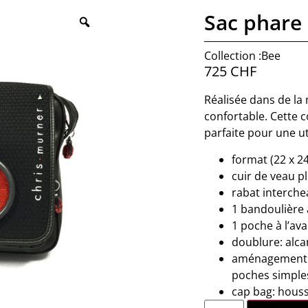
Sac phare
Collection :Bee
725
CHF
Réalisée dans de l
confortable. Cette co
parfaite pour une ut
format (22 x 24
cuir de veau p
rabat interch
1 bandoulière
1 poche à l’ava
doublure: alcan
aménagement in
poches simple
cap bag: houss