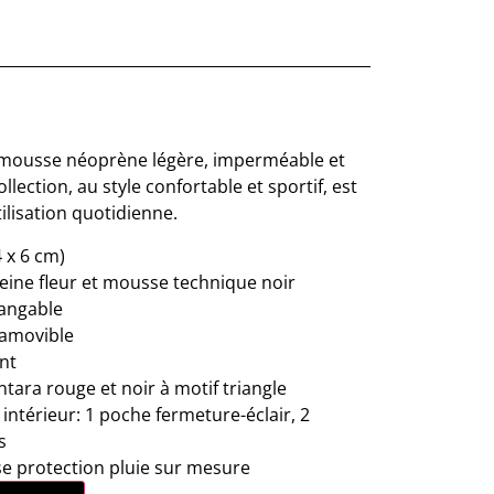
a mousse néoprène légère, imperméable et
llection, au style confortable et sportif, est
ilisation quotidienne.
 x 6 cm)
leine fleur et mousse technique noir
eangable
 amovible
nt
tara rouge et noir à motif triangle
térieur: 1 poche fermeture-éclair, 2
s
e protection pluie sur mesure