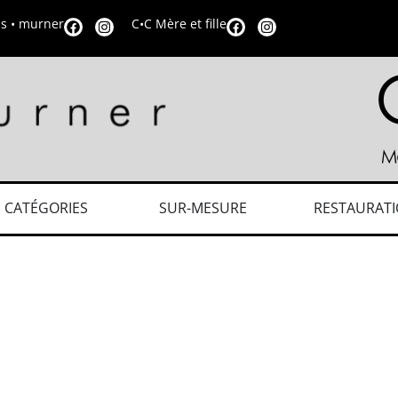
is • murner
C•C Mère et fille
CATÉGORIES
SUR-MESURE
RESTAURAT