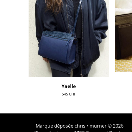
Yaelle
545
CHF
Marque déposée chris • murner © 2026