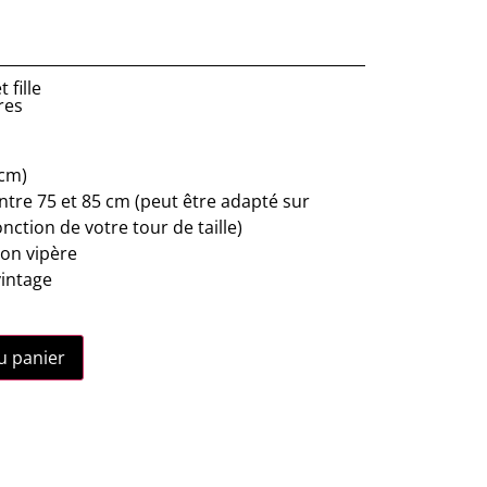
 fille
res
 cm)
entre 75 et 85 cm (peut être adapté sur
ction de votre tour de taille)
ion vipère
intage
u panier