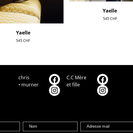
Yaelle
545
CHF
Yaelle
545
CHF
chris
C.C Mère
• murner
et fille
Nom
Adresse mail