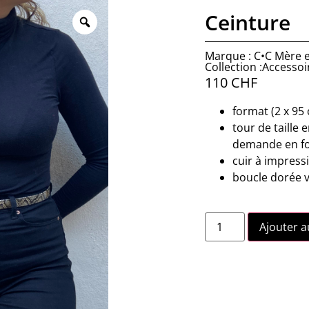
Ceinture
Marque : C•C Mère et
Collection :Accessoi
110
CHF
format (2 x 95
tour de taille 
demande en fon
cuir à impress
boucle dorée v
Ajouter a