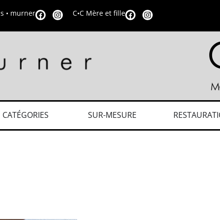
is • murner
C•C Mère et fille
CATÉGORIES
SUR-MESURE
RESTAURAT