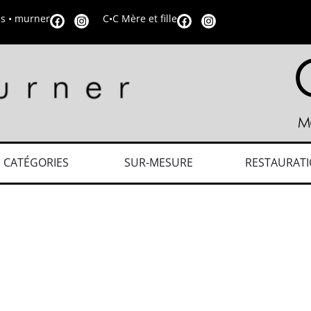
is • murner
C•C Mère et fille
CATÉGORIES
SUR-MESURE
RESTAURAT