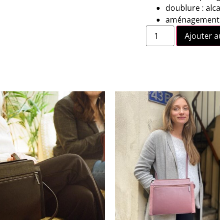
doublure : alc
aménagement i
Ajouter a