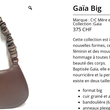
Gaïa Big
Marque : C•C Mère et
Collection :Gaïa
375
CHF
Cette collection est 
nouvelles formes, c
féminin et des mouv
hommage à toutes le
beauté des corps.
Baptisée Gaïa, elle 
nourricière et la pe
existe en deux tailles
format big
cuir grainé et
bandoulière (6
anneaux plexigl