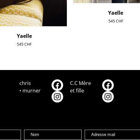
Yaelle
545
CHF
Yaelle
545
CHF
chris
C.C Mère
• murner
et fille
Nom
Adresse mail