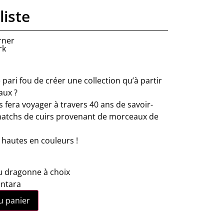
iste
rner
rk
e pari fou de créer une collection qu’à partir
aux ?
s fera voyager à travers 40 ans de savoir-
matchs de cuirs provenant de morceaux de
 hautes en couleurs !
u dragonne à choix
antara
u panier