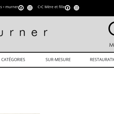
is • murner
C•C Mère et fille
CATÉGORIES
SUR-MESURE
RESTAURAT