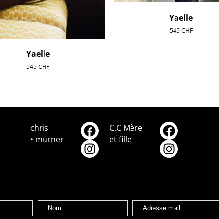
Yaelle
545
CHF
Yaelle
545
CHF
chris
C.C Mère
• murner
et fille
Nom
Adresse mail