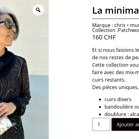
La minimal
Marque : chris • mu
Collection :Patchwo
160
CHF
Et si nous faisions l
de nos restes de pe
Cette collection vou
faire avec des mix-
cuirs restants.
Des pièces uniques,
cuirs divers
bandoulière o
doublure : alc
Ajouter a