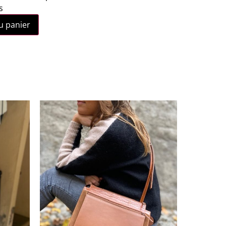
s
u panier