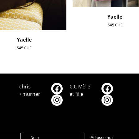
Yaelle
545
CHF
Yaelle
545
CHF
chris
C.C Mère
• murner
et fille
Nom
Adresse mail