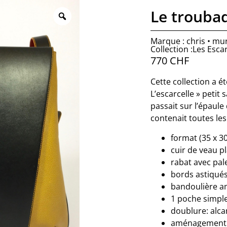
Le trouba
Marque : chris • mu
Collection :Les Escar
770
CHF
Cette collection a é
L’escarcelle » petit
passait sur l’épaul
contenait toutes les
format (35 x 3
cuir de veau p
rabat avec pal
bords astiqué
bandoulière a
1 poche simple
doublure: alca
aménagement in