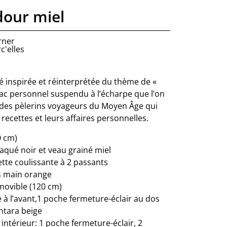
dour miel
rner
c'elles
té inspirée et réinterprétée du thème de «
 sac personnel suspendu à l’écharpe que l’on
e des pèlerins voyageurs du Moyen Âge qui
 recettes et leurs affaires personnelles.
0 cm)
laqué noir et veau grainé miel
ette coulissante à 2 passants
s main orange
movible (120 cm)
 à l’avant,1 poche fermeture-éclair au dos
ntara beige
térieur: 1 poche fermeture-éclair, 2