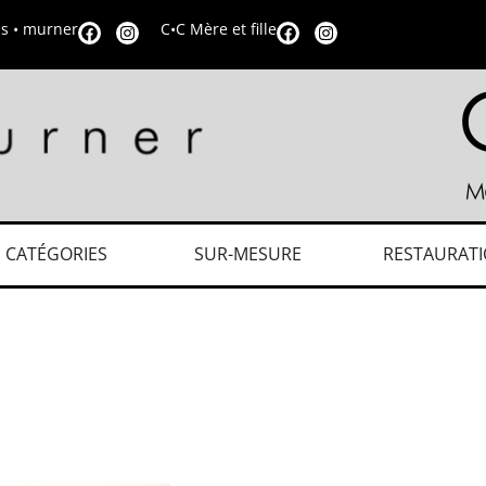
is • murner
C•C Mère et fille
CATÉGORIES
SUR-MESURE
RESTAURAT