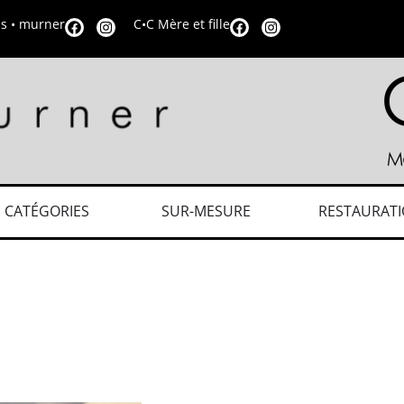
is • murner
C•C Mère et fille
CATÉGORIES
SUR-MESURE
RESTAURAT