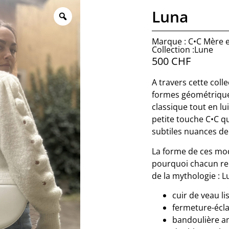
Luna
Marque : C•C Mère et
Collection :Lune
500
CHF
A travers cette coll
formes géométriques,
classique tout en lu
petite touche C•C qu
subtiles nuances de
La forme de ces mod
pourquoi chacun re
de la mythologie : L
cuir de veau l
fermeture-écla
bandoulière a