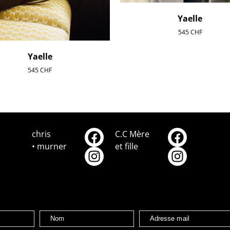
Yaelle
545
CHF
Yaelle
545
CHF
chris
C.C Mère
• murner
et fille
Nom
Adresse mail