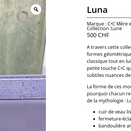
Luna
Marque : C•C Mère et
Collection :Lune
500
CHF
A travers cette coll
formes géométriques,
classique tout en lu
petite touche C•C qu
subtiles nuances de
La forme de ces mod
pourquoi chacun re
de la mythologie : L
cuir de veau li
fermeture-écla
bandoulière a