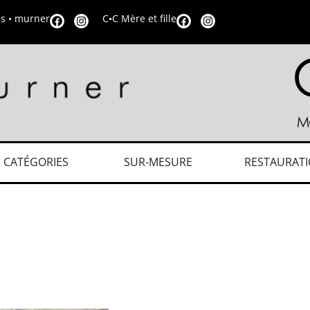
is • murner
C•C Mère et fille
CATÉGORIES
SUR-MESURE
RESTAURAT