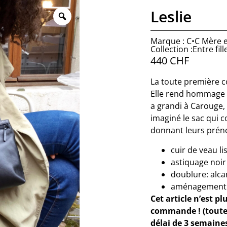
Leslie
Marque : C•C Mère et
Collection :Entre fill
440
CHF
La toute première col
Elle rend hommage a
a grandi à Carouge, 
imaginé le sac qui c
donnant leurs prén
cuir de veau li
astiquage noir
doublure: alca
aménagement i
Cet article n’est pl
commande ! (toute
délai de 3 semaine