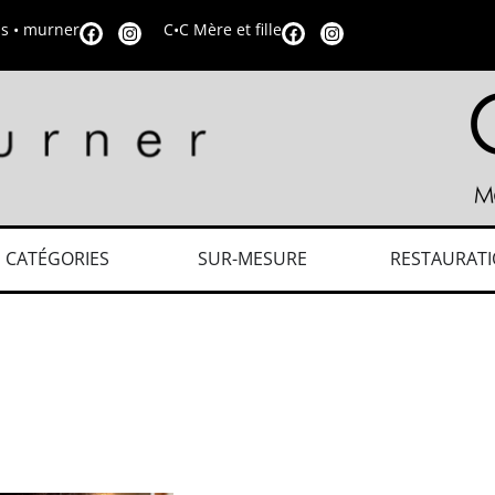
is • murner
C•C Mère et fille
CATÉGORIES
SUR-MESURE
RESTAURAT