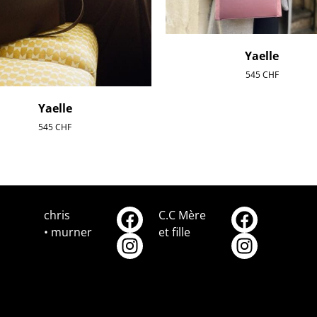
Yaelle
545
CHF
Yaelle
545
CHF
chris
C.C Mère
• murner
et fille