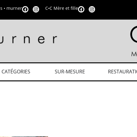
is • murner
C•C Mère et fille
CATÉGORIES
SUR-MESURE
RESTAURAT