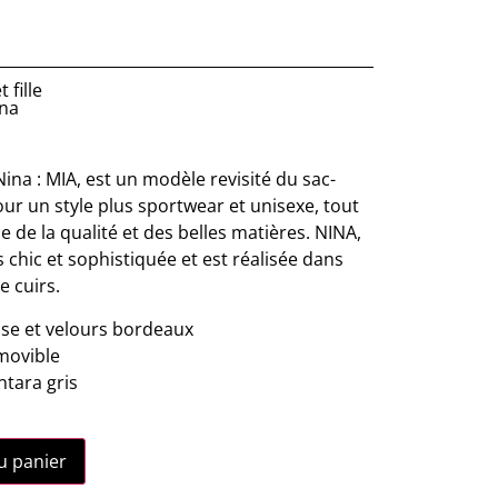
 fille
ina
Nina : MIA, est un modèle revisité du sac-
ur un style plus sportwear et unisexe, tout
e de la qualité et des belles matières. NINA,
s chic et sophistiquée et est réalisée dans
 cuirs.
isse et velours bordeaux
movible
ntara gris
u panier