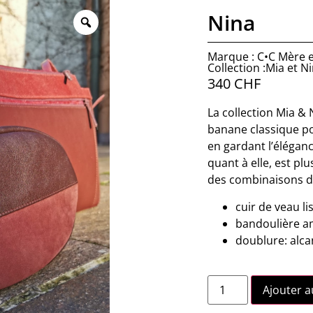
Nina
Marque : C•C Mère et
Collection :Mia et N
340
CHF
La collection Mia & 
banane classique po
en gardant l’éléganc
quant à elle, est plu
des combinaisons de
cuir de veau l
bandoulière a
doublure: alca
Ajouter a