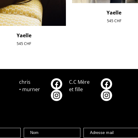
Yaelle
545
CHF
Yaelle
545
CHF
chris
C.C Mère
• murner
et fille
Nom
Adresse mail