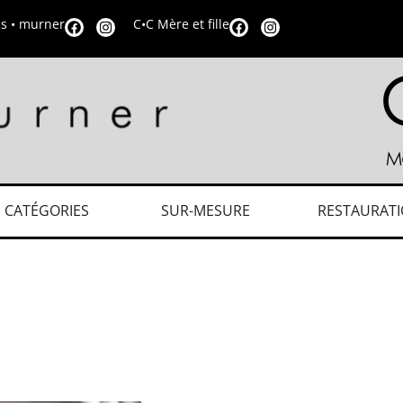
is • murner
C•C Mère et fille
CATÉGORIES
SUR-MESURE
RESTAURAT