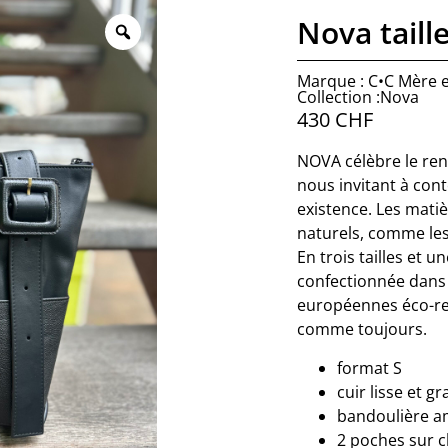
Nova taille
Marque : C•C Mère et
Collection :Nova
430
CHF
NOVA célèbre le ren
nous invitant à cont
existence. Les matiè
naturels, comme les
En trois tailles et u
confectionnée dans n
européennes éco-res
comme toujours.
format S
cuir lisse et gr
bandoulière a
2 poches sur 