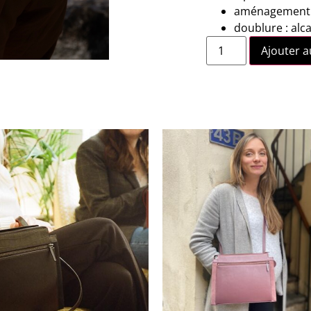
aménagement i
doublure : alc
Ajouter a