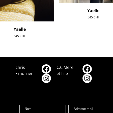
Yaelle
545
CHF
Yaelle
545
CHF
chris
C.C Mère
• murner
et fille
Nom
Adresse mail