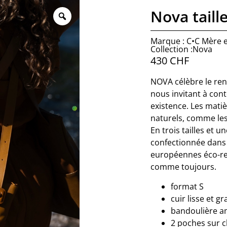
Nova taille
Marque : C•C Mère et
Collection :Nova
430
CHF
NOVA célèbre le ren
nous invitant à cont
existence. Les matiè
naturels, comme les
En trois tailles et u
confectionnée dans n
européennes éco-res
comme toujours.
format S
cuir lisse et g
bandoulière a
2 poches sur 