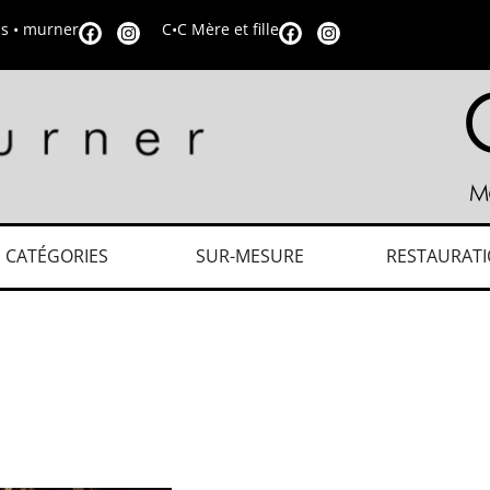
is • murner
C•C Mère et fille
CATÉGORIES
SUR-MESURE
RESTAURAT