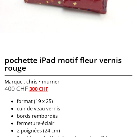
pochette iPad motif fleur vernis
rouge
Marque : chris • murner
400
CHF
300
CHF
format (19 x 25)
cuir de veau vernis
bords rembordés
fermeture-éclair
2 poignées (24 cm)