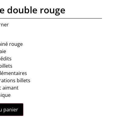
le double rouge
rner
rainé rouge
aie
rédits
illets
lémentaires
ations billets
c aimant
nique
u panier