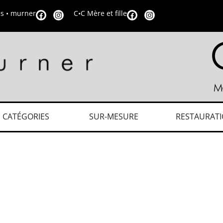
is • murner
C•C Mère et fille
CATÉGORIES
SUR-MESURE
RESTAURAT