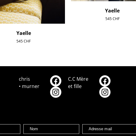
Yaelle
545
CHF
Yaelle
545
CHF
chris
C.C Mère
• murner
et fille
Nom
Adresse mail