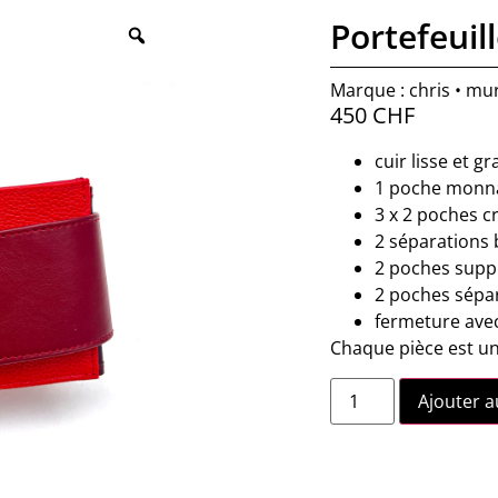
Portefeuil
Marque : chris • mu
450
CHF
cuir lisse et g
1 poche monn
3 x 2 poches c
2 séparations b
2 poches supp
2 poches sépar
fermeture ave
Chaque pièce est u
Ajouter a