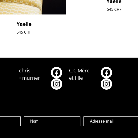
Yaelle
545
CHF
Yaelle
545
CHF
chris
C.C Mère
• murner
et fille
Nom
Adresse mail