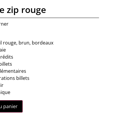
le zip rouge
rner
oil rouge, brun, bordeaux
aie
rédits
illets
lémentaires
ations billets
ir
nique
u panier