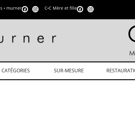
is • murner
C•C Mère et fille
CATÉGORIES
SUR-MESURE
RESTAURAT