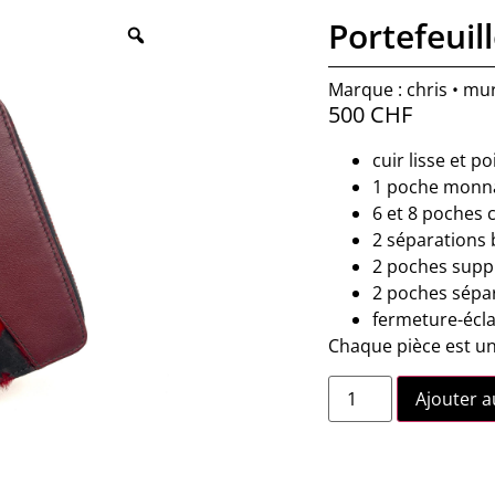
Portefeuil
Marque : chris • mu
500
CHF
cuir lisse et p
1 poche monn
6 et 8 poches c
2 séparations b
2 poches supp
2 poches sépar
fermeture-écla
Chaque pièce est u
Ajouter a