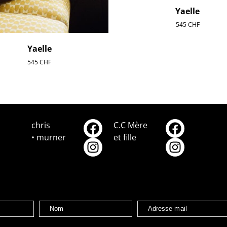
Yaelle
545
CHF
Yaelle
545
CHF
chris
C.C Mère
• murner
et fille
Nom
Adresse mail