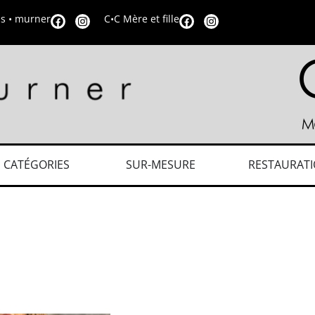
is • murner
C•C Mère et fille
CATÉGORIES
SUR-MESURE
RESTAURAT