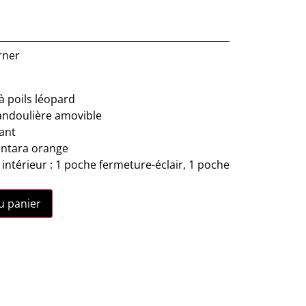
rner
 à poils léopard
andoulière amovible
ant
antara orange
térieur : 1 poche fermeture-éclair, 1 poche
u panier