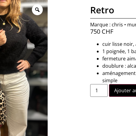
Retro
Marque : chris • mu
750
CHF
cuir lisse noir,
1 poignée, 1 b
fermeture aim
doublure : alc
aménagement in
simple
Ajouter a