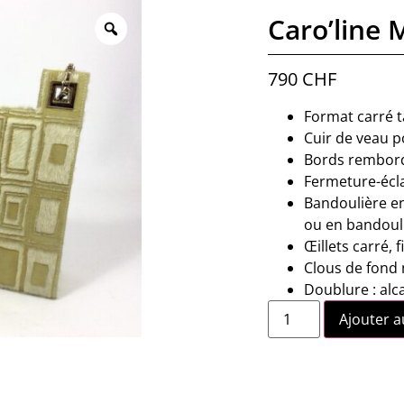
Caro’line 
790
CHF
Format carré t
Cuir de veau po
Bords rembor
Fermeture-écla
Bandoulière en
ou en bandouli
Œillets carré, f
Clous de fond 
Doublure : alc
Ajouter a