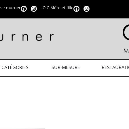
is • murner
C•C Mère et fille
CATÉGORIES
SUR-MESURE
RESTAURAT