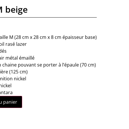
M beige
aille M (28 cm x 28 cm x 8 cm épaisseur base)
il rasé lazer
dés
ir métal émaillé
 chaine pouvant se porter à l’épaule (70 cm)
ère (125 cm)
inition nickel
nickel
antara
u panier