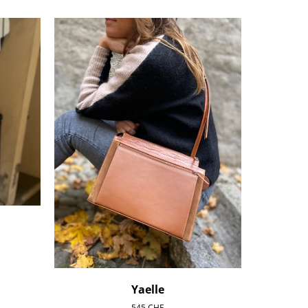
Yaelle
545
CHF