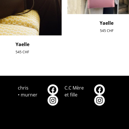
Yaelle
545
CHF
Yaelle
545
CHF
chris
C.C Mère
• murner
et fille