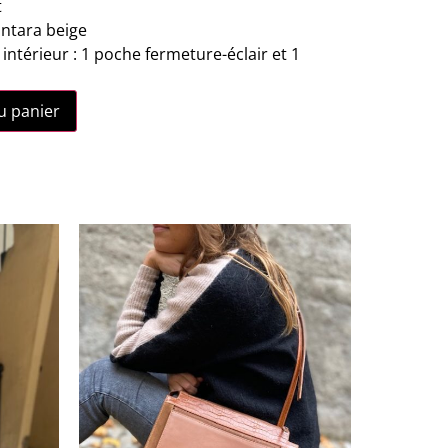
t
antara beige
térieur : 1 poche fermeture-éclair et 1
u panier