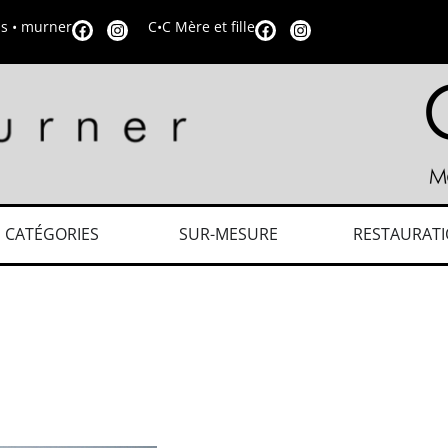
is • murner
C•C Mère et fille
CATÉGORIES
SUR-MESURE
RESTAURAT