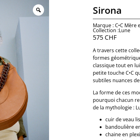
Sirona
Marque : C•C Mère et
Collection :Lune
575
CHF
A travers cette coll
formes géométriques,
classique tout en lu
petite touche C•C qu
subtiles nuances de
La forme de ces mod
pourquoi chacun re
de la mythologie : L
cuir de veau l
bandoulière en
chaine en plex