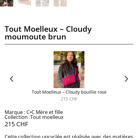
Tout Moelleux – Cloudy
moumoute brun
Tout Moelleux – Cloudy bouillie rose
215
CHF
Marque : C•C Mère et fille
Collection :Tout moelleux
215
CHF
Cette collection upcyclée est réalisée avec des matières