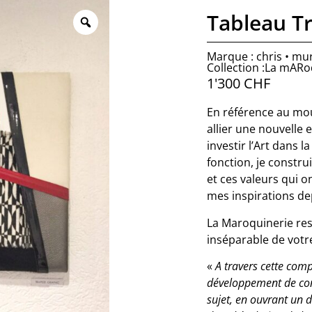
Tableau T
Marque : chris • mu
Collection :La mARo
1'300
CHF
En référence au mo
allier une nouvelle 
investir l’Art dans l
fonction, je constru
et ces valeurs qui on
mes inspirations de
La Maroquinerie res
inséparable de votr
«
A travers cette comp
développement de con
sujet, en ouvrant un d