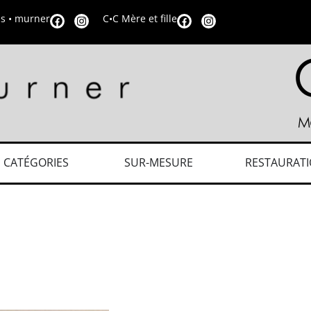
is • murner
C•C Mère et fille
CATÉGORIES
SUR-MESURE
RESTAURAT