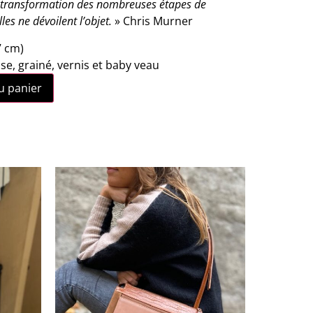
a transformation des nombreuses étapes de
les ne dévoilent l’objet.
» Chris Murner
7 cm)
sse, grainé, vernis et baby veau
u panier