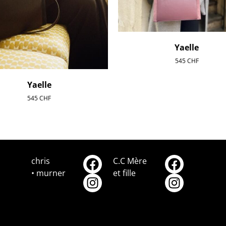
Yaelle
545
CHF
Yaelle
545
CHF
chris
C.C Mère
• murner
et fille