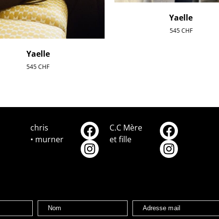
Yaelle
545
CHF
Yaelle
545
CHF
chris
C.C Mère
• murner
et fille
Nom
Adresse mail