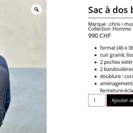
Sac à dos 
Marque : chris • mu
Collection :Homme
990
CHF
format (46 x 3
cuir grainé, lis
2 poches extér
2 bandoulières
doublure : cor
aménagement in
fermeture-écla
Ajouter a