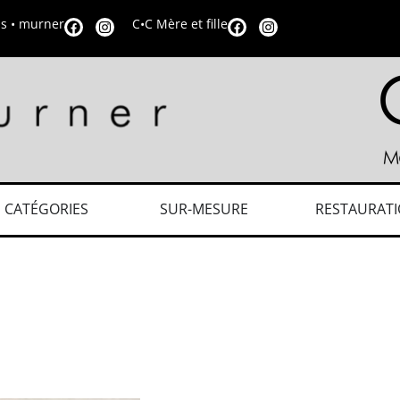
is • murner
C•C Mère et fille
CATÉGORIES
SUR-MESURE
RESTAURAT