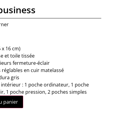
business
rner
6 x 16 cm)
se et toile tissée
ieurs fermeture-éclair
 réglables en cuir matelassé
dura gris
térieur : 1 poche ordinateur, 1 poche
ir, 1 poche pression, 2 poches simples
u panier