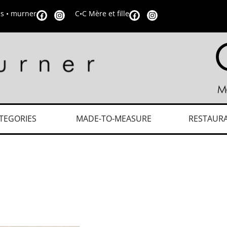
is • murner
C•C Mère et fille
TEGORIES
MADE-TO-MEASURE
RESTAUR