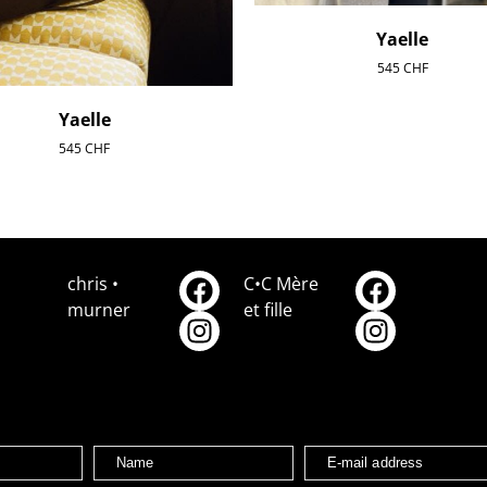
Yaelle
545
CHF
Yaelle
545
CHF
chris •
C•C Mère
murner
et fille
Name
E-mail address