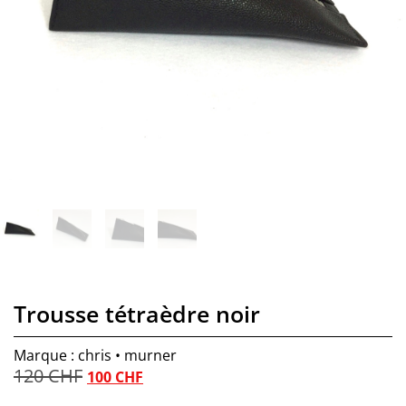
Trousse tétraèdre noir
Marque : chris • murner
120
CHF
100
CHF