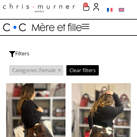
0
Filters
×
Categories
:
Female
Clear filters