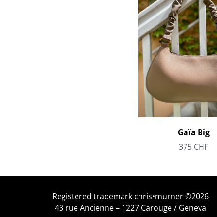
Gaïa Big
375
CHF
Registered trademark chris•murner ©2026
43 rue Ancienne – 1227 Carouge / Geneva