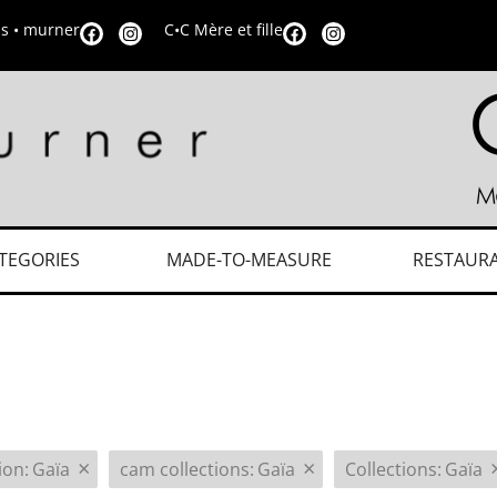
is • murner
C•C Mère et fille
TEGORIES
MADE-TO-MEASURE
RESTAUR
×
×
tion
:
Gaïa
cam collections
:
Gaïa
Collections
:
Gaïa