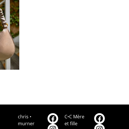
chris •
C•C Mère
murner
et fille