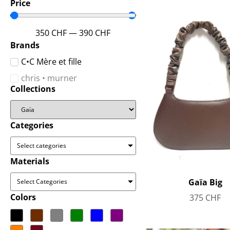
Price
350
CHF
—
390
CHF
Brands
C•C Mère et fille
chris • murner
Collections
Categories
Select categories
Materials
Gaïa Big
Select Categories
Colors
375
CHF