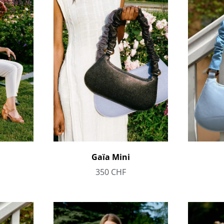
Gaïa Mini
350
CHF