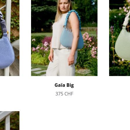
Gaïa Big
375
CHF