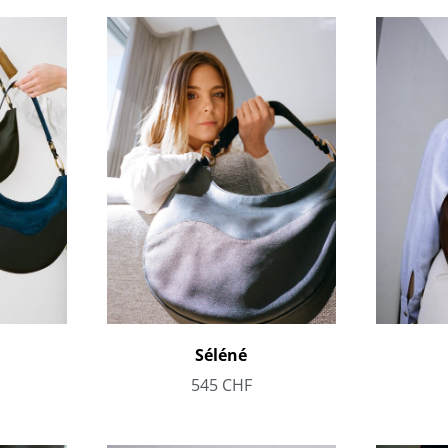
Séléné
545
CHF