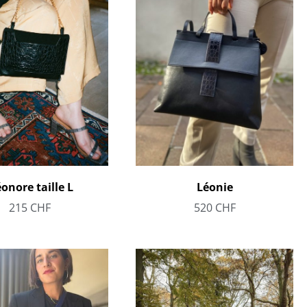
éonore taille L
Léonie
215
CHF
520
CHF