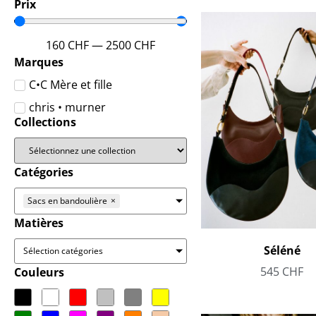
Prix
160
CHF
—
2500
CHF
Marques
C•C Mère et fille
chris • murner
Collections
Catégories
Sacs en bandoulière
×
Matières
Séléné
Sélection catégories
545
CHF
Couleurs