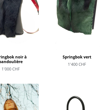
ringbok noir à
Springbok vert
bandoulière
1'400
CHF
1'000
CHF