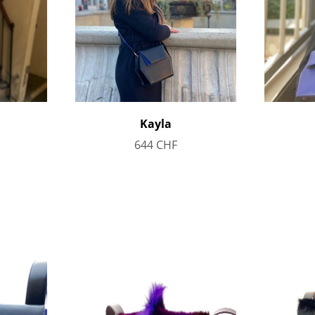
Kayla
644
CHF