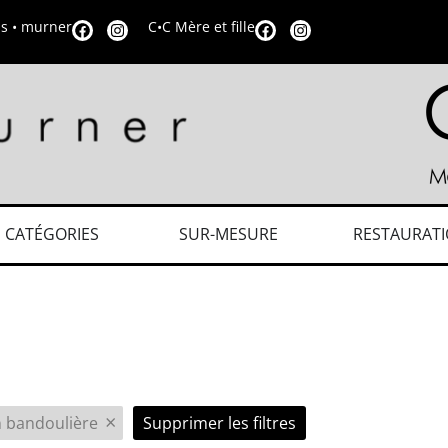
is • murner
C•C Mère et fille
CATÉGORIES
SUR-MESURE
RESTAURAT
×
n bandoulière
Supprimer les filtres