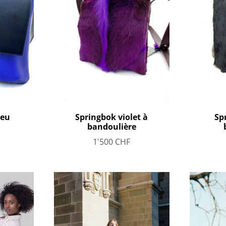
leu
Springbok violet à
Sp
bandoulière
1'500
CHF