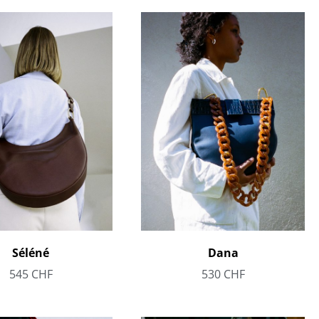
Séléné
Dana
545
CHF
530
CHF