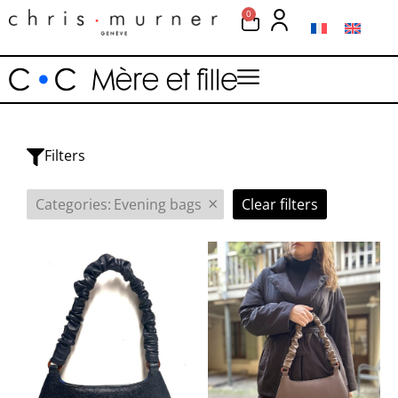
0
Filters
×
Categories
:
Evening bags
Clear filters